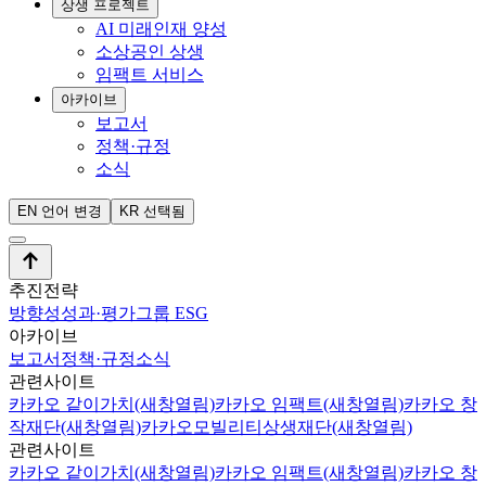
상생 프로젝트
AI 미래인재 양성
소상공인 상생
임팩트 서비스
아카이브
보고서
정책·규정
소식
EN
언어 변경
KR
선택됨
추진전략
방향성
성과·평가
그룹 ESG
아카이브
보고서
정책·규정
소식
관련사이트
카카오 같이가치
(새창열림)
카카오 임팩트
(새창열림)
카카오 창
작재단
(새창열림)
카카오모빌리티상생재단
(새창열림)
관련사이트
카카오 같이가치
(새창열림)
카카오 임팩트
(새창열림)
카카오 창