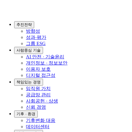
추진전략
방향성
성과·평가
그룹 ESG
사람중심 기술
AI 안전 · 기술윤리
개인정보 · 정보보안
이용자 보호
디지털 접근성
책임있는 경영
임직원 가치
공급망 관리
사회공헌 · 상생
신뢰 경영
기후 · 환경
기후변화 대응
데이터센터