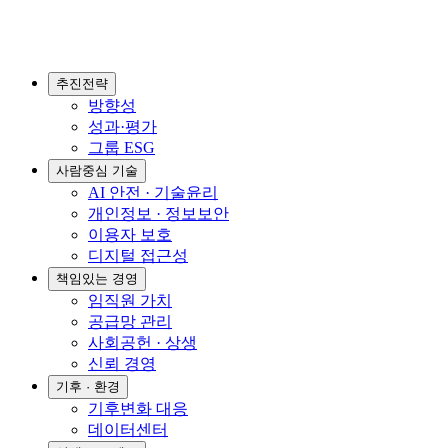
추진전략
방향성
성과·평가
그룹 ESG
사람중심 기술
AI 안전 · 기술윤리
개인정보 · 정보보안
이용자 보호
디지털 접근성
책임있는 경영
임직원 가치
공급망 관리
사회공헌 · 상생
신뢰 경영
기후 · 환경
기후변화 대응
데이터센터