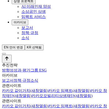
상생 프로젝트
AI 미래인재 양성
소상공인 상생
임팩트 서비스
아카이브
보고서
정책·규정
소식
EN
언어 변경
KR
선택됨
추진전략
방향성
성과·평가
그룹 ESG
아카이브
보고서
정책·규정
소식
관련사이트
카카오 같이가치
(새창열림)
카카오 임팩트
(새창열림)
카카오 창
작재단
(새창열림)
카카오모빌리티상생재단
(새창열림)
관련사이트
카카오 같이가치
(새창열림)
카카오 임팩트
(새창열림)
카카오 창