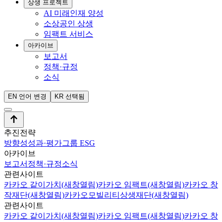
상생 프로젝트
AI 미래인재 양성
소상공인 상생
임팩트 서비스
아카이브
보고서
정책·규정
소식
EN
언어 변경
KR
선택됨
추진전략
방향성
성과·평가
그룹 ESG
아카이브
보고서
정책·규정
소식
관련사이트
카카오 같이가치
(새창열림)
카카오 임팩트
(새창열림)
카카오 창
작재단
(새창열림)
카카오모빌리티상생재단
(새창열림)
관련사이트
카카오 같이가치
(새창열림)
카카오 임팩트
(새창열림)
카카오 창