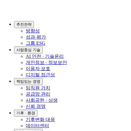
추진전략
방향성
성과·평가
그룹 ESG
사람중심 기술
AI 안전 · 기술윤리
개인정보 · 정보보안
이용자 보호
디지털 접근성
책임있는 경영
임직원 가치
공급망 관리
사회공헌 · 상생
신뢰 경영
기후 · 환경
기후변화 대응
데이터센터